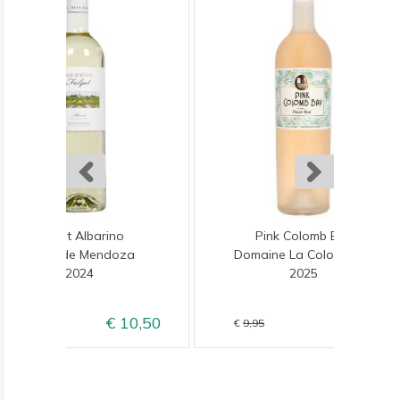
Fulget Albarino
Pink Colomb Bay
Maior de Mendoza
Domaine La Colombette
2024
2025
10,50
8,95
12,50
9,95