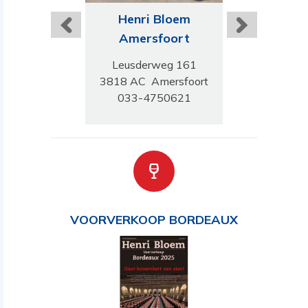
 Wijnhandel
Henri Bloem
Henri B
sterdam
Amersfoort
Roerm
elgracht 27
Leusderweg 161
Kloosterwand
N Amsterdam
3818 AC Amersfoort
6041HJ Ro
-6238350
033-4750621
0475-74
VOORVERKOOP BORDEAUX