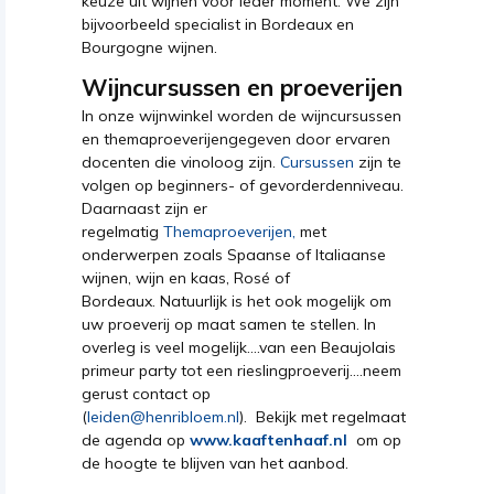
keuze uit wijnen voor ieder moment. We zijn
bijvoorbeeld specialist in Bordeaux en
Bourgogne wijnen.
Wijncursussen en proeverijen
In onze wijnwinkel worden de wijncursussen
en themaproeverijengegeven door ervaren
docenten die vinoloog zijn.
Cursussen
zijn te
volgen op beginners- of gevorderdenniveau.
Daarnaast zijn er
regelmatig
Themaproeverijen,
met
onderwerpen zoals Spaanse of Italiaanse
wijnen, wijn en kaas, Rosé of
Bordeaux. Natuurlijk is het ook mogelijk om
uw proeverij op maat samen te stellen. In
overleg is veel mogelijk....van een Beaujolais
primeur party tot een rieslingproeverij....neem
gerust contact op
(
leiden@henribloem.nl
). Bekijk met regelmaat
de agenda op
www.kaaftenhaaf.nl
om op
de hoogte te blijven van het aanbod.