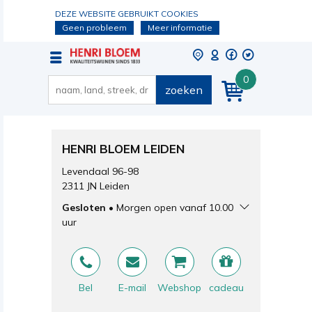
DEZE WEBSITE GEBRUIKT COOKIES
Geen probleem
Meer informatie
0
zoeken
HENRI BLOEM LEIDEN
Levendaal 96-98
2311 JN Leiden
Gesloten
Morgen open vanaf 10.00
uur
Maandag
13.00-18.30 uur
Dinsdag
10.00-18.30 uur
Woensdag
10.00-18.30 uur
Donderdag
Bel
E-mail
10.00-20.00 uur
Webshop
cadeau
Vrijdag
10.00-18.30 uur