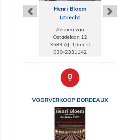
ri Bloem
Henri Bloem
Henri B
ilburg
Utrecht
Roerm
isplein 264
Adriaen van
Kloosterwand
TG Tilburg
Ostadelaan 12
6041HJ Ro
-5433259
3583 AJ Utrecht
0475-74
030-2331142
VOORVERKOOP BORDEAUX