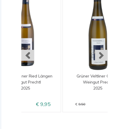
Grüner Veltliner Ried Längen
Grüner Veltliner Classic
Weingut Prechtl
Weingut Prechtl
2025
2025
9,95
8,50
11,95
9,50