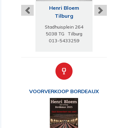
ri Bloem
Henri Bloem
Henri B
n Haag
Tilburg
Gorinc
ruchstraat 294
Stadhuisplein 264
Westwagens
GN Den Haag
5038 TG Tilburg
4201HD Gor
-3249493
013-5433259
0183-51
VOORVERKOOP BORDEAUX