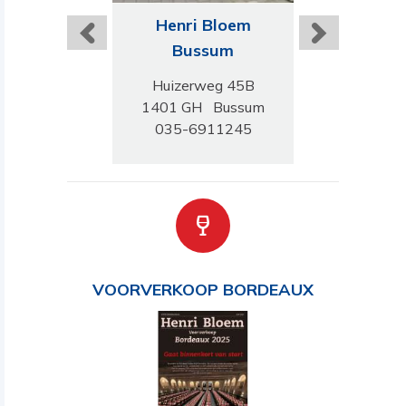
ri Bloem
Henri Bloem
Henri B
rnhem
Bussum
Tilbu
damseweg 126
Huizerweg 45B
Stadhuispl
 GJ Arnhem
1401 GH Bussum
5038 TG T
-4455220
035-6911245
013-543
VOORVERKOOP BORDEAUX