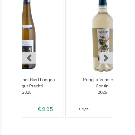
Grüner Veltliner Ried Längen
Pariglia Vermentino
Weingut Prechtl
Contini
2025
2025
9,95
8,95
11,95
9,95