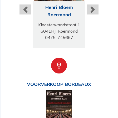
ri Bloem
Henri Bloem
Henri B
tterdam
Roermond
Gorinc
endaal 23A
Kloosterwandstraat 1
Westwagens
K Rotterdam
6041HJ Roermond
4201HD Gor
-8423544
0475-745667
0183-51
VOORVERKOOP BORDEAUX