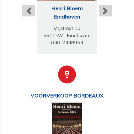
ri Bloem
Henri Bloem
Henri B
rsfoort
Eindhoven
Amstel
derweg 161
Vrijstraat 10
Amsterdamse
C Amersfoort
5611 AV Eindhoven
1182 HK Ams
-4750621
040-2448954
020-640
VOORVERKOOP BORDEAUX