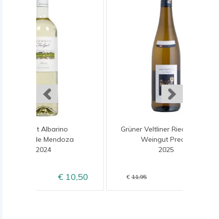
Fulget Albarino
Grüner Veltliner Ried Längen
Maior de Mendoza
Weingut Prechtl
2024
2025
10,50
9,95
12,50
11,95