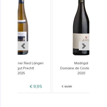
Grüner Veltliner Ried Längen
Madrigal
Weingut Prechtl
Domaine de Coste Chaude
2025
2020
9,95
9,50
11,95
11,50