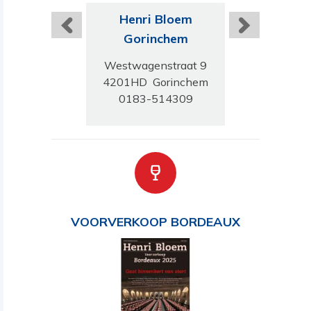
ri Bloem
Henri Bloem
Harts Wijn
wolle
Gorinchem
Amster
egracht 47-48
Westwagenstraat 9
Vijzelgrac
 VN Zwolle
4201HD Gorinchem
1017 HN Am
-4217299
0183-514309
020-623
VOORVERKOOP BORDEAUX