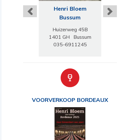
ri Bloem
Henri Bloem
Henri B
schede
Bussum
Rotter
gerstraat 228
Huizerweg 45B
Groenenda
CL Enschede
1401 GH Bussum
3011 SK Ro
-4306745
035-6911245
010-842
VOORVERKOOP BORDEAUX