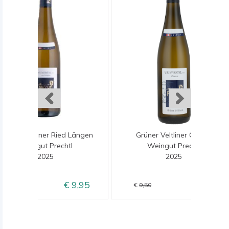
Grüner Veltliner Ried Längen
Grüner Veltliner Classic
Weingut Prechtl
Weingut Prechtl
2025
2025
9,95
8,50
11,95
9,50