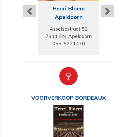
ri Bloem
Henri Bloem
Henri B
ermond
Apeldoorn
Utrec
rwandstraat 1
Asselsestraat 52
Adriaen
J Roermond
7311 EN Apeldoorn
Ostadela
5-745667
055-5221470
3583 AJ U
030-233
VOORVERKOOP BORDEAUX