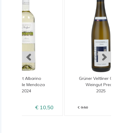
Fulget Albarino
Grüner Veltliner Classic
Maior de Mendoza
Weingut Prechtl
2024
2025
10,50
8,50
12,50
9,50