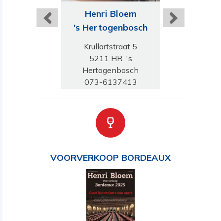
ri Bloem
Henri Bloem
Henri B
Leiden
's Hertogenbosch
Den H
daal 96-98
Krullartstraat 5
Weissenbruchs
 JN Leiden
5211 HR 's
2596 GN De
-5121700
Hertogenbosch
070-324
073-6137413
VOORVERKOOP BORDEAUX