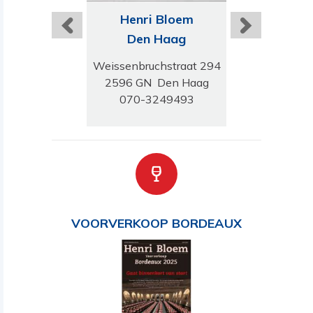
ri Bloem
Henri Bloem
Henri B
ussum
Den Haag
Nijme
erweg 45B
Weissenbruchstraat 294
Riet van Alebe
GH Bussum
2596 GN Den Haag
6663 RB Ni
-6911245
070-3249493
024 210 
VOORVERKOOP BORDEAUX