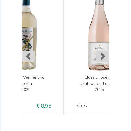
Pariglia Vermentino
Classic rosé Bio
Contini
Château de Lastours
2025
2025
8,95
6,95
9,95
8,95