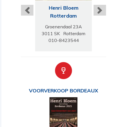
ri Bloem
Henri Bloem
Harts Wijn
eldoorn
Rotterdam
Amster
sestraat 52
Groenendaal 23A
Vijzelgrac
N Apeldoorn
3011 SK Rotterdam
1017 HN Am
-5221470
010-8423544
020-623
VOORVERKOOP BORDEAUX