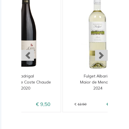
Madrigal
Fulget Albarino
Domaine de Coste Chaude
Maior de Mendoza
2020
2024
9,50
10,50
11,50
12,50