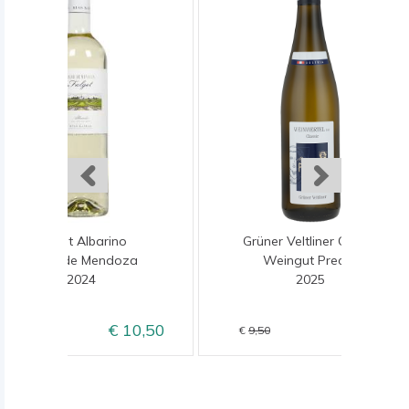
Fulget Albarino
Grüner Veltliner Classic
Maior de Mendoza
Weingut Prechtl
2024
2025
10,50
8,50
12,50
9,50