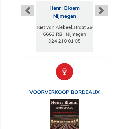
ri Bloem
Henri Bloem
Henri B
emendaal
Nijmegen
Bred
erlaan 11
Riet van Alebeekstraat 29
Ginnekenw
 Bloemendaal
6663 RB Nijmegen
4818 JB 
-5274477
024 210 01 05
076 303 
VOORVERKOOP BORDEAUX