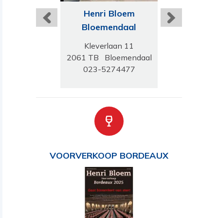
ri Bloem
Henri Bloem
Henri B
Leiden
Bloemendaal
Buss
daal 96-98
Kleverlaan 11
Huizerwe
 JN Leiden
2061 TB Bloemendaal
1401 GH 
-5121700
023-5274477
035-691
VOORVERKOOP BORDEAUX