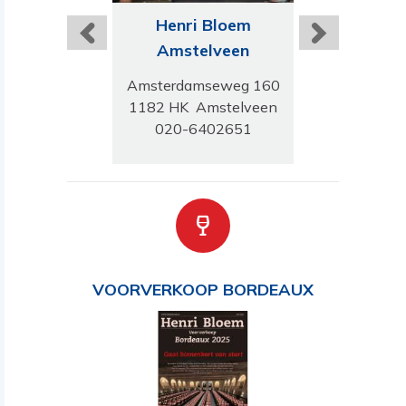
ri Bloem
Henri Bloem
Henri B
ussum
Amstelveen
Bred
erweg 45B
Amsterdamseweg 160
Ginnekenw
GH Bussum
1182 HK Amstelveen
4818 JB 
-6911245
020-6402651
076 303 
VOORVERKOOP BORDEAUX