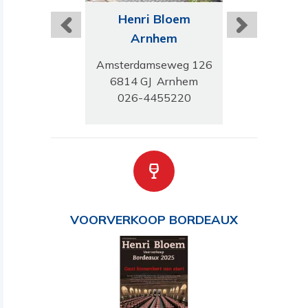
ri Bloem
Henri Bloem
Henri B
ermond
Arnhem
Amstel
rwandstraat 1
Amsterdamseweg 126
Amsterdamse
J Roermond
6814 GJ Arnhem
1182 HK Ams
5-745667
026-4455220
020-640
VOORVERKOOP BORDEAUX