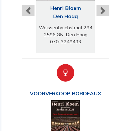
ri Bloem
Henri Bloem
Henri B
ilburg
Den Haag
Buss
isplein 264
Weissenbruchstraat 294
Huizerwe
TG Tilburg
2596 GN Den Haag
1401 GH 
-5433259
070-3249493
035-691
VOORVERKOOP BORDEAUX