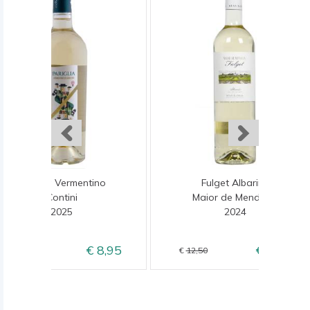
Pariglia Vermentino
Fulget Albarino
Contini
Maior de Mendoza
2025
2024
8,95
10,50
9,95
12,50