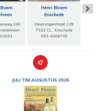
 Bloem
Henri Bloem
Henri 
lveen
Enschede
Arn
seweg 160
Deurningerstraat 228
Amsterdam
mstelveen
7522 CL Enschede
6814 GJ
402651
053-4306745
026-44
JULI T/M AUGUSTUS 2026