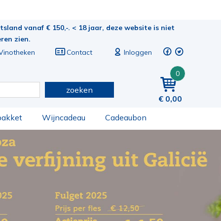
sland vanaf € 150,-. < 18 jaar, deze website is niet
eren zien.
Vinotheken
Contact
Inloggen
0
zoeken
0,00
pakket
Wijncadeau
Cadeaubon