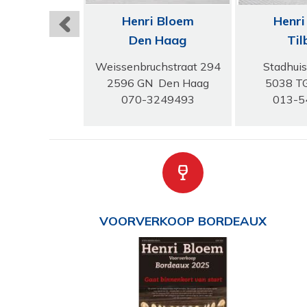
i Bloem
Henri Bloem
Henri
inchem
Den Haag
Til
enstraat 9
Weissenbruchstraat 294
Stadhuis
Gorinchem
2596 GN Den Haag
5038 TG
-514309
070-3249493
013-5
VOORVERKOOP BORDEAUX