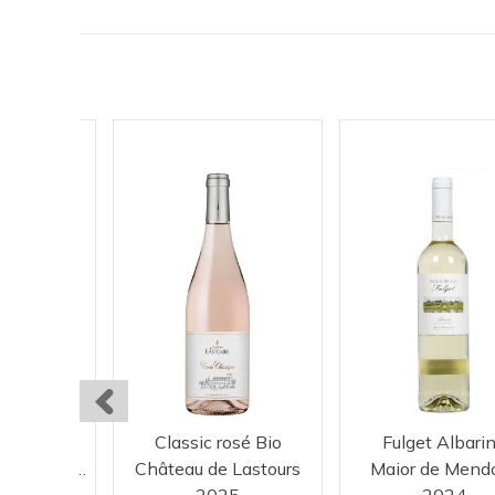
omb Bay
Classic rosé Bio
Fulget Albari
Domaine La Colombette
Château de Lastours
Maior de Mend
25
2025
2024