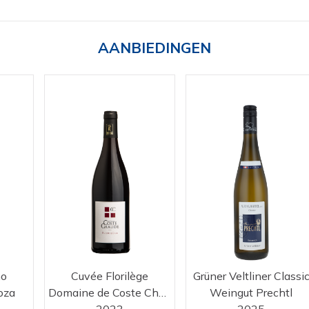
AANBIEDINGEN
no
Cuvée Florilège
Grüner Veltliner Classi
oza
Domaine de Coste Chaude
Weingut Prechtl
2023
2025