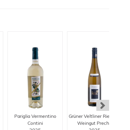
c
Pariglia Vermentino
Grüner Veltliner Ried Längen
Contini
Weingut Prechtl
2025
2025