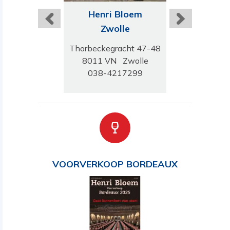
ri Bloem
Henri Bloem
Henri B
Leiden
Zwolle
Buss
daal 96-98
Thorbeckegracht 47-48
Huizerwe
 JN Leiden
8011 VN Zwolle
1401 GH 
-5121700
038-4217299
035-691
VOORVERKOOP BORDEAUX