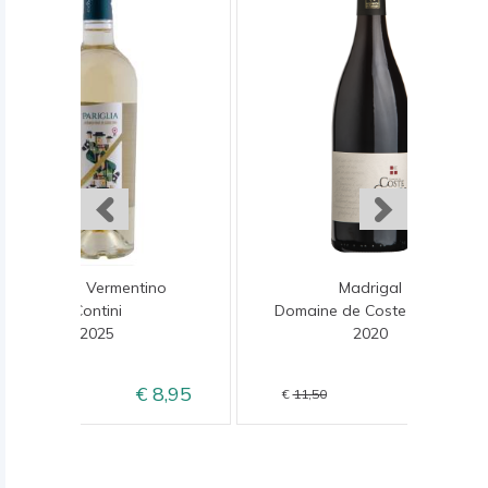
Pariglia Vermentino
Madrigal
Contini
Domaine de Coste Chaude
2025
2020
8,95
9,50
9,95
11,50