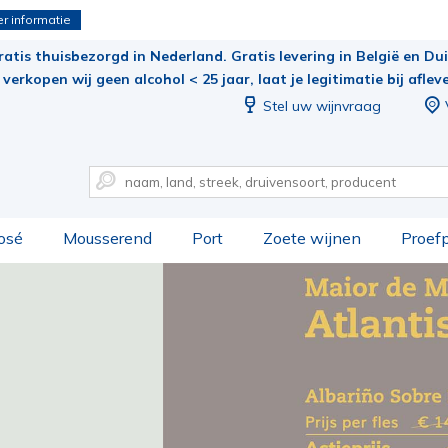
r informatie
ratis thuisbezorgd in Nederland. Gratis levering in België en Duit
verkopen wij geen alcohol < 25 jaar, laat je legitimatie bij aflev
Stel uw wijnvraag
osé
Mousserend
Port
Zoete wijnen
Proef