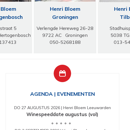
 Bloem
Henri Bloem
Henri
ogenbosch
Groningen
Til
tstraat 5
Verlengde Hereweg 26-28
Stadhuis
Hertogenbosch
9722 AC Groningen
5038 TG
137413
050-5268188
013-5
AGENDA | EVENEMENTEN
DO 27 AUGUSTUS 2026
|
Henri Bloem Leeuwarden
Winespeeddate augustus (vol)