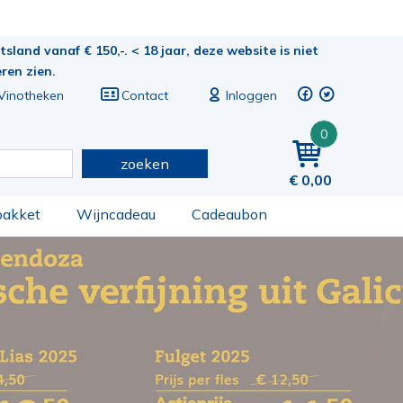
sland vanaf € 150,-. < 18 jaar, deze website is niet
eren zien.
Vinotheken
Contact
Inloggen
0
zoeken
0,00
pakket
Wijncadeau
Cadeaubon