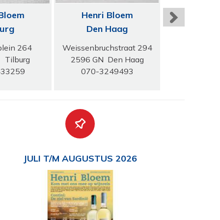
 Bloem
Henri Bloem
Henri 
burg
Den Haag
Rotte
plein 264
Weissenbruchstraat 294
Groenend
 Tilburg
2596 GN Den Haag
3011 SK R
433259
070-3249493
010-84
JULI T/M AUGUSTUS 2026