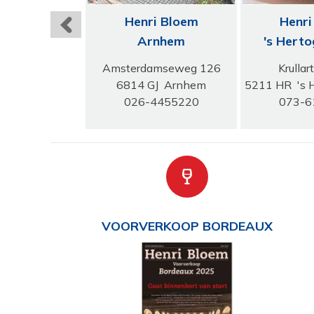
i Bloem
Henri Bloem
Henri
recht
Arnhem
's Hert
 Ostadelaan 12
Amsterdamseweg 126
Krullar
J Utrecht
6814 GJ Arnhem
5211 HR 's 
2331142
026-4455220
073-6
VOORVERKOOP BORDEAUX