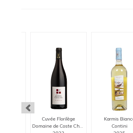
ermentino
Cuvée Florilège
Karmis Bianc
ini
Domaine de Coste Chaude
Contini
25
2023
2025