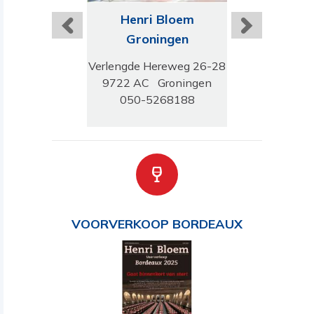
ri Bloem
Henri Bloem
Henri B
rnhem
Groningen
Bloemen
damseweg 126
Verlengde Hereweg 26-28
Kleverla
 GJ Arnhem
9722 AC Groningen
2061 TB Blo
-4455220
050-5268188
023-527
VOORVERKOOP BORDEAUX