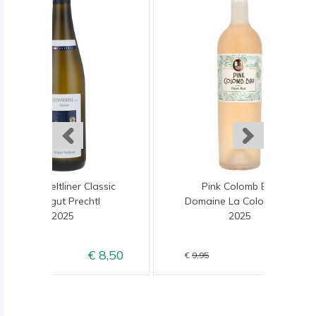
Grüner Veltliner Classic
Pink Colomb Bay
Weingut Prechtl
Domaine La Colombette
2025
2025
8,50
8,95
9,50
9,95