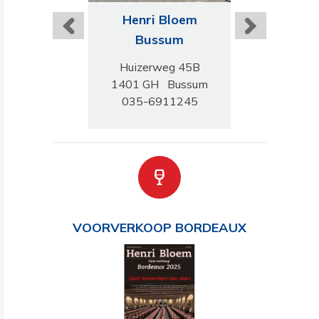
ri Bloem
Henri Bloem
Henri B
wolle
Bussum
Ensch
egracht 47-48
Huizerweg 45B
Deurningerst
 VN Zwolle
1401 GH Bussum
7522 CL En
-4217299
035-6911245
053-430
VOORVERKOOP BORDEAUX