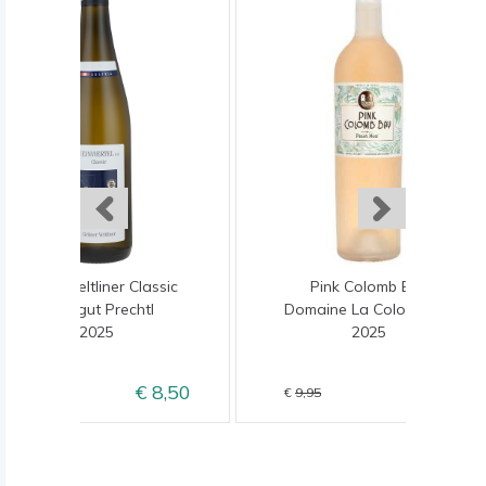
Grüner Veltliner Classic
Pink Colomb Bay
Weingut Prechtl
Domaine La Colombette
2025
2025
8,50
8,95
9,50
9,95