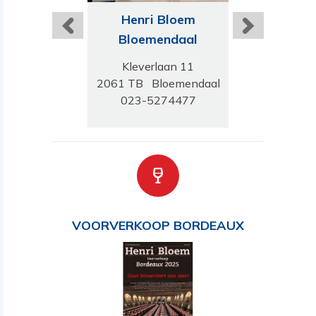
ri Bloem
Henri Bloem
Henri B
rnhem
Bloemendaal
Ensch
damseweg 126
Kleverlaan 11
Deurningerst
 GJ Arnhem
2061 TB Bloemendaal
7522 CL En
-4455220
023-5274477
053-430
VOORVERKOOP BORDEAUX