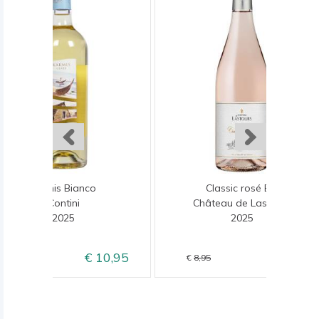
Karmis Bianco
Classic rosé Bio
Contini
Château de Lastours
2025
2025
10,95
6,95
13,50
8,95