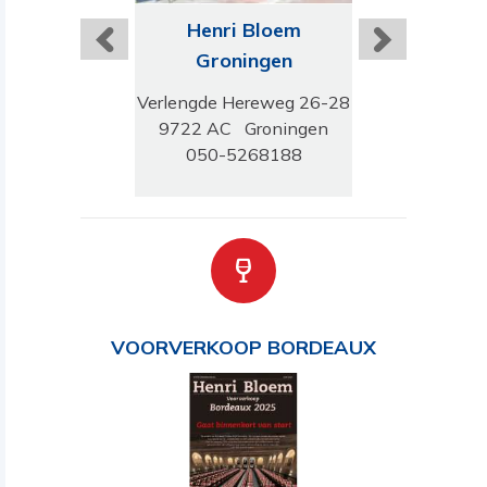
ri Bloem
Henri Bloem
Henri B
emendaal
Groningen
Tilbu
erlaan 11
Verlengde Hereweg 26-28
Stadhuispl
 Bloemendaal
9722 AC Groningen
5038 TG T
-5274477
050-5268188
013-543
VOORVERKOOP BORDEAUX