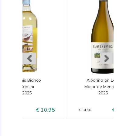
Karmis Bianco
Albariño on Lees
Contini
Maior de Mendoza
2025
2025
10,95
12,50
13,50
14,50