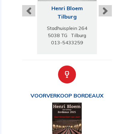
ri Bloem
Henri Bloem
Harts Wijn
uwarden
Tilburg
Amster
de Schrans 26
Stadhuisplein 264
Vijzelgrac
 Leeuwarden
5038 TG Tilburg
1017 HN Am
-2133833
013-5433259
020-623
VOORVERKOOP BORDEAUX