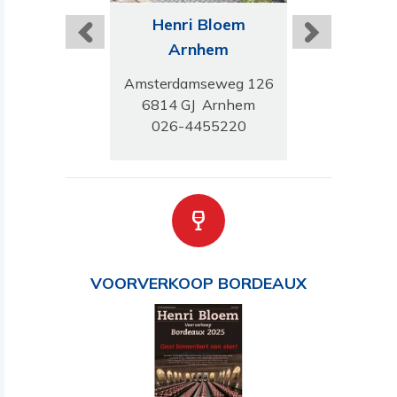
ri Bloem
Henri Bloem
Henri B
rinchem
Arnhem
Nijme
genstraat 9
Amsterdamseweg 126
Riet van Alebe
 Gorinchem
6814 GJ Arnhem
6663 RB Ni
3-514309
026-4455220
024 210 
VOORVERKOOP BORDEAUX