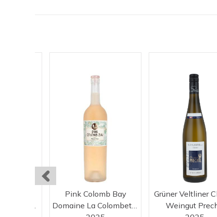
gal
Pink Colomb Bay
Grüner Veltliner C
Domaine de Coste Chaude
Domaine La Colombette
Weingut Prech
20
2025
2025