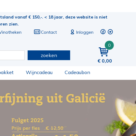
sland vanaf € 150,-. < 18 jaar, deze website is niet
eren zien.
Vinotheken
Contact
Inloggen
0
zoeken
0,00
pakket
Wijncadeau
Cadeaubon