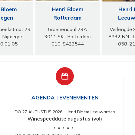
 Bloem
Henri Bloem
Henri
megen
Rotterdam
Leeuw
beekstraat 29
Groenendaal 23A
Verlengde 
 Nijmegen
3011 SK Rotterdam
8932 NN L
0 01 05
010-8423544
058-2
AGENDA | EVENEMENTEN
DO 27 AUGUSTUS 2026
|
Henri Bloem Leeuwarden
Winespeeddate augustus (vol)