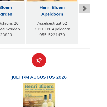
 Bloem
Henri Bloem
Henri 
arden
Apeldoorn
Amste
Schrans 26
Asselsestraat 52
Amsterdam
eeuwarden
7311 EN Apeldoorn
1182 HK A
133833
055-5221470
020-64
JULI T/M AUGUSTUS 2026