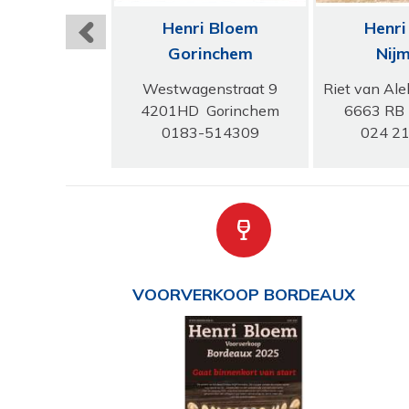
i Bloem
Henri Bloem
Henri
ssum
Gorinchem
Nij
rweg 45B
Westwagenstraat 9
Riet van Ale
H Bussum
4201HD Gorinchem
6663 RB
6911245
0183-514309
024 21
VOORVERKOOP BORDEAUX