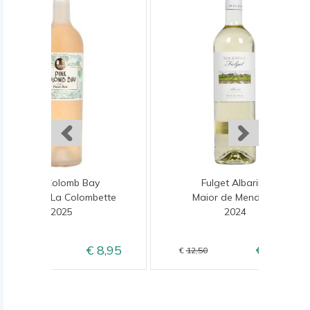
Pink Colomb Bay
Fulget Albarino
Domaine La Colombette
Maior de Mendoza
2025
2024
8,95
10,50
9,95
12,50