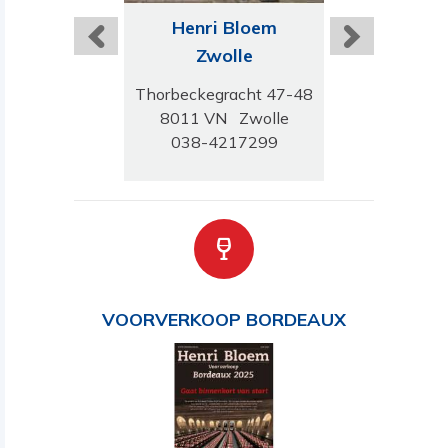
ri Bloem
Henri Bloem
Henri B
telveen
Zwolle
Eindho
damseweg 160
Thorbeckegracht 47-48
Vrijstraa
K Amstelveen
8011 VN Zwolle
5611 AV Ei
-6402651
038-4217299
040-244
VOORVERKOOP BORDEAUX