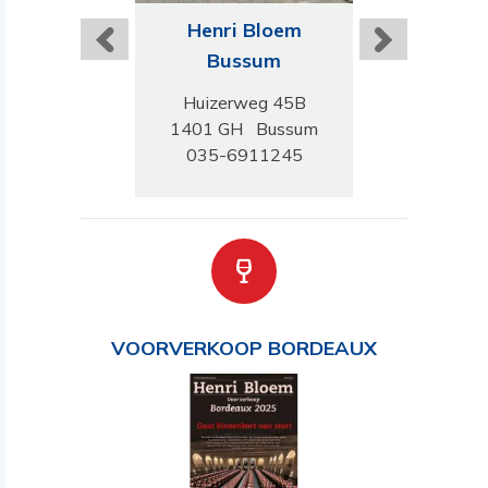
ri Bloem
Henri Bloem
Henri B
tterdam
Bussum
Gorinc
endaal 23A
Huizerweg 45B
Westwagens
K Rotterdam
1401 GH Bussum
4201HD Gor
-8423544
035-6911245
0183-51
VOORVERKOOP BORDEAUX