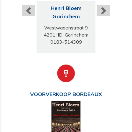
ri Bloem
Henri Bloem
Henri B
rtogenbosch
Gorinchem
Bred
artstraat 5
Westwagenstraat 9
Ginnekenw
11 HR 's
4201HD Gorinchem
4818 JB 
ogenbosch
0183-514309
076 303 
-6137413
VOORVERKOOP BORDEAUX