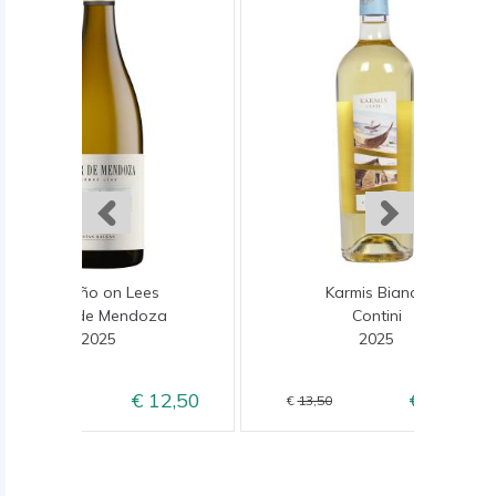
Albariño on Lees
Karmis Bianco
Maior de Mendoza
Contini
2025
2025
12,50
10,95
14,50
13,50