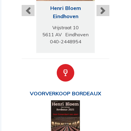
ri Bloem
Henri Bloem
Henri B
tterdam
Eindhoven
Gorinc
endaal 23A
Vrijstraat 10
Westwagens
K Rotterdam
5611 AV Eindhoven
4201HD Gor
-8423544
040-2448954
0183-51
VOORVERKOOP BORDEAUX