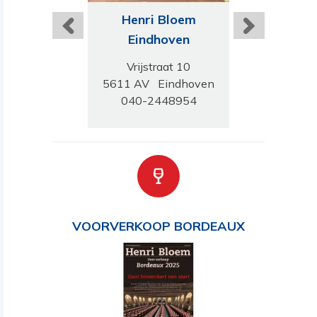
ri Bloem
Henri Bloem
Henri B
telveen
Eindhoven
Leide
damseweg 160
Vrijstraat 10
Levendaal
K Amstelveen
5611 AV Eindhoven
2311 JN L
-6402651
040-2448954
071-512
VOORVERKOOP BORDEAUX