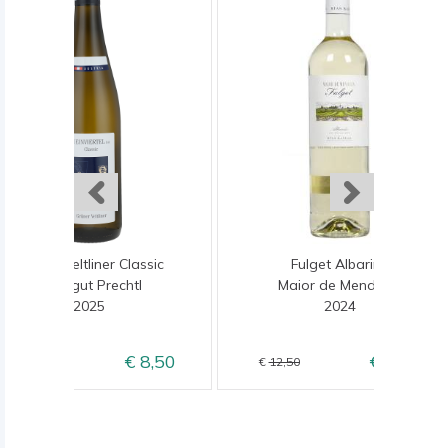
Grüner Veltliner Classic
Fulget Albarino
Weingut Prechtl
Maior de Mendoza
2025
2024
8,50
10,50
9,50
12,50