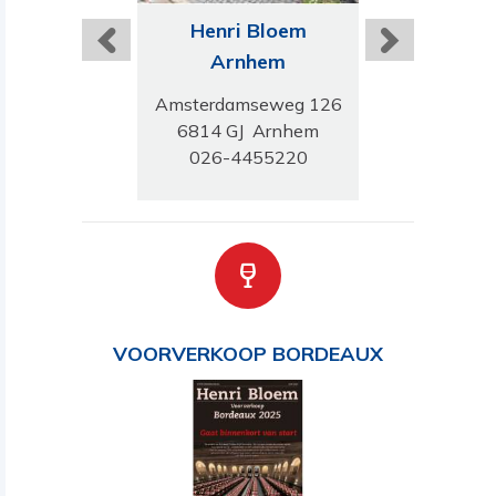
ri Bloem
Henri Bloem
Henri B
uwarden
Arnhem
Den H
de Schrans 26
Amsterdamseweg 126
Weissenbruchs
 Leeuwarden
6814 GJ Arnhem
2596 GN De
-2133833
026-4455220
070-324
VOORVERKOOP BORDEAUX