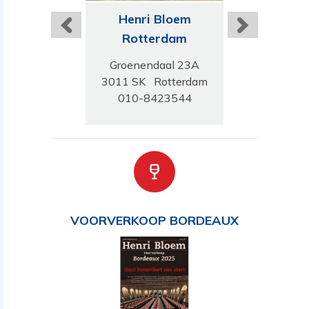
ri Bloem
Henri Bloem
Henri B
oningen
Rotterdam
Amersf
 Hereweg 26-28
Groenendaal 23A
Leusderwe
C Groningen
3011 SK Rotterdam
3818 AC Ame
-5268188
010-8423544
033-475
VOORVERKOOP BORDEAUX