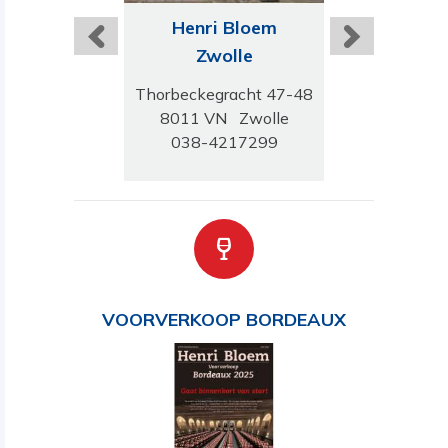
ri Bloem
Henri Bloem
Henri B
oningen
Zwolle
Bred
 Hereweg 26-28
Thorbeckegracht 47-48
Ginnekenw
C Groningen
8011 VN Zwolle
4818 JB 
-5268188
038-4217299
076 303 
VOORVERKOOP BORDEAUX