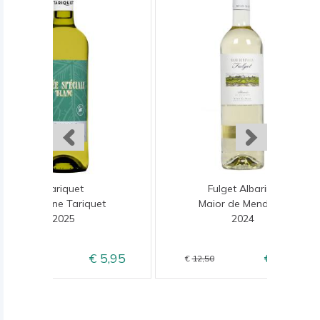
Tariquet
Fulget Albarino
Domaine Tariquet
Maior de Mendoza
2025
2024
5,95
10,50
6,95
12,50