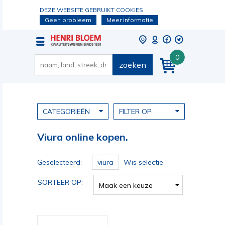
DEZE WEBSITE GEBRUIKT COOKIES
Geen probleem
Meer informatie
0
zoeken
CATEGORIEËN
FILTER OP
Viura online kopen.
Geselecteerd:
viura
Wis selectie
SORTEER OP:
Maak een keuze