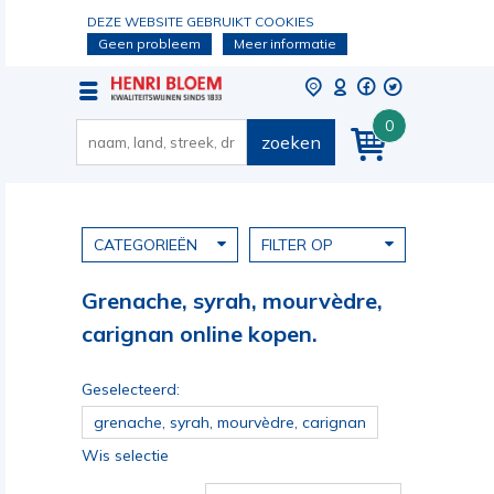
DEZE WEBSITE GEBRUIKT COOKIES
Geen probleem
Meer informatie
0
zoeken
CATEGORIEËN
FILTER OP
Grenache, syrah, mourvèdre,
carignan online kopen.
Geselecteerd:
grenache, syrah, mourvèdre, carignan
Wis selectie