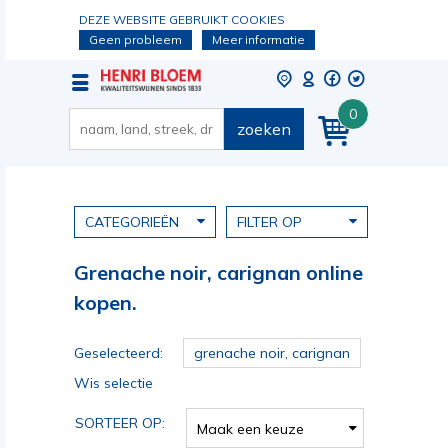
DEZE WEBSITE GEBRUIKT COOKIES
Geen probleem
Meer informatie
0
zoeken
CATEGORIEËN
FILTER OP
Grenache noir, carignan online
kopen.
Geselecteerd:
grenache noir, carignan
Wis selectie
SORTEER OP:
Maak een keuze