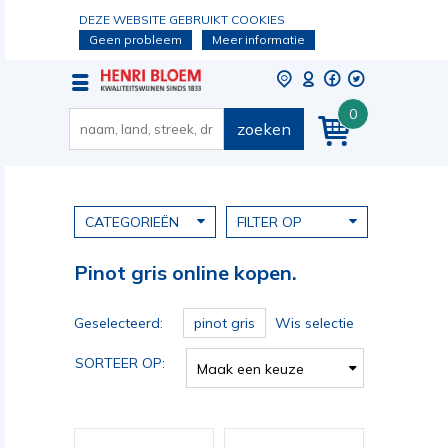
DEZE WEBSITE GEBRUIKT COOKIES
Geen probleem
Meer informatie
0
zoeken
CATEGORIEËN
FILTER OP
Pinot gris online kopen.
Geselecteerd:
pinot gris
Wis selectie
SORTEER OP:
Maak een keuze