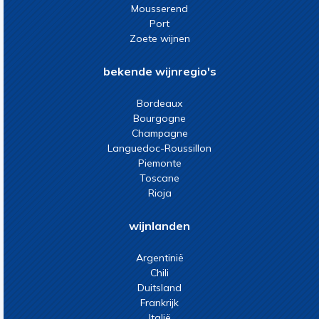
Mousserend
Port
Zoete wijnen
bekende wijnregio's
Bordeaux
Bourgogne
Champagne
Languedoc-Roussillon
Piemonte
Toscane
Rioja
wijnlanden
Argentinië
Chili
Duitsland
Frankrijk
Italië