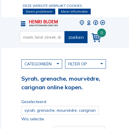
DEZE WEBSITE GEBRUIKT COOKIES
Geen probleem
Meer informatie
0
zoeken
CATEGORIEËN
FILTER OP
Syrah, grenache, mourvèdre,
carignan online kopen.
Geselecteerd:
syrah, grenache, mourvèdre, carignan
Wis selectie