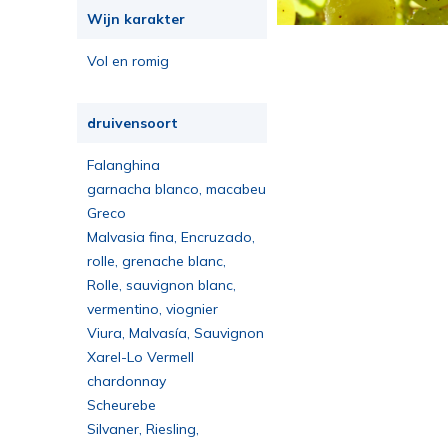
Wijn karakter
Vol en romig
druivensoort
Falanghina
garnacha blanco, macabeu
Greco
Malvasia fina, Encruzado,
Bical
rolle, grenache blanc,
roussanne
Rolle, sauvignon blanc,
muscat
vermentino, viognier
Viura, Malvasía, Sauvignon
Blanc, Garnacha Blanca
Xarel-Lo Vermell
chardonnay
Scheurebe
Silvaner, Riesling,