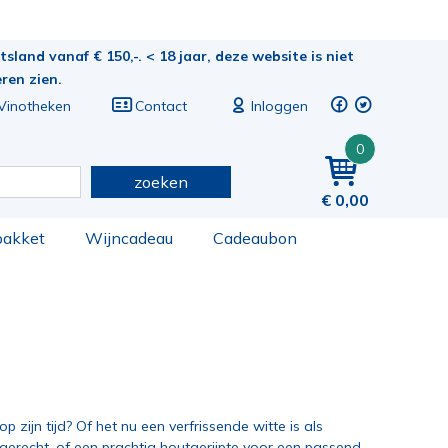
sland vanaf € 150,-. < 18 jaar, deze website is niet
eren zien.
Vinotheken
Contact
Inloggen
0
zoeken
0,00
pakket
Wijncadeau
Cadeaubon
p zijn tijd? Of het nu een verfrissende witte is als
orgerecht, of een prachtig houtgerijpte voor een passend