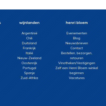
s
wijnlanden
henri bloem
Argentinië
Evenementen
Chili
Blog
Duitsland
Nieuwsbrieven
Frankrijk
Contact
Italië
Bestellen, bezorgen,
Nieuw-Zeeland
retouren
Oostenrijk
Vinotheken/Vestigingen
Portugal
Zelf een Henri Bloem winkel
Spanje
beginnen
Zuid-Afrika
Vacatures