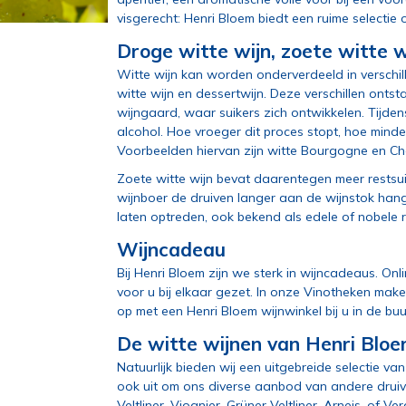
visgerecht: Henri Bloem biedt een ruime selectie o
Droge witte wijn, zoete witte w
Witte wijn kan worden onderverdeeld in verschil
witte wijn en dessertwijn. Deze verschillen ontst
wijngaard, waar suikers zich ontwikkelen. Tijde
alcohol. Hoe vroeger dit proces stopt, hoe minder
Voorbeelden hiervan zijn witte Bourgogne en Ch
Zoete witte wijn bevat daarentegen meer restsui
wijnboer de druiven langer aan de wijnstok hange
laten optreden, ook bekend als edele of nobele r
Wijncadeau
Bij Henri Bloem zijn we sterk in wijncadeaus. O
voor u bij elkaar gezet. In onze Vinotheken ma
op
met een Henri Bloem wijnwinkel bij u in de buu
De witte wijnen van Henri Blo
Natuurlijk bieden wij een uitgebreide selectie va
ook uit om ons diverse aanbod van andere drui
Veltliner
, Viognier, Grüner Veltliner, Arneis, of