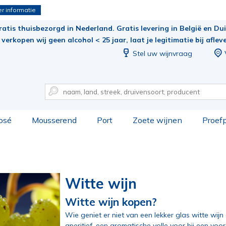
r informatie
ratis thuisbezorgd in Nederland. Gratis levering in België en Duit
verkopen wij geen alcohol < 25 jaar, laat je legitimatie bij aflev
Stel uw wijnvraag
osé
Mousserend
Port
Zoete wijnen
Proef
Witte wijn
Witte wijn kopen?
Wie geniet er niet van een lekker glas witte wijn o
aperitief, een aromatische volle voor bij een vo