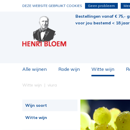
DEZE WEBSITE GEBRUIKT COOKIES
Geen probleem
Mee
Bestellingen vanaf € 75,- g
voor jou bestemd < 18 jaar 
Alle wijnen
Rode wijn
Witte wijn
R
Witte wijn
viura
Wijn soort
Witte wijn