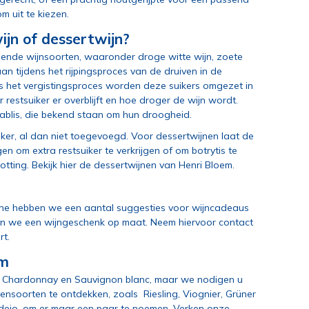
m uit te kiezen.
ijn of dessertwijn?
lende wijnsoorten, waaronder droge witte wijn, zoete
aan tijdens het rijpingsproces van de druiven in de
ns het vergistingsproces worden deze suikers omgezet in
 restsuiker er overblijft en hoe droger de wijn wordt.
ablis, die bekend staan om hun droogheid.
ker, al dan niet toegevoegd. Voor dessertwijnen laat de
n om extra restsuiker te verkrijgen of om botrytis te
otting.
Bekijk hier de dessertwijnen van Henri Bloem
.
nline hebben we een aantal suggesties
voor wijncadeaus
ken we een wijngeschenk op maat. Neem hiervoor contact
rt
.
em
n
Chardonnay
en
Sauvignon blanc
, maar we nodigen u
vensoorten te ontdekken, zoals
Riesling
,
Viognier
,
Grüner
 Verdejo, om er maar een paar te noemen. Verken onze