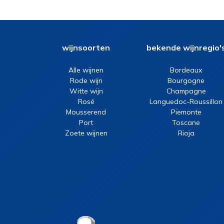
müller thurgau
muscat
passerina
pecorino
wijnsoorten
bekende wijnregio'
petit courbu
Alle wijnen
Bordeaux
petit courbu, petit manseng
Rode wijn
Bourgogne
picpoul
Witte wijn
Champagne
pinot bianco
Rosé
Languedoc-Roussillon
pinot bianco, chardonnay,
Mousserend
Piemonte
sauvignon blanc
pinot blanc
Port
Toscane
pinot blanc, pinot auxerrois,
Zoete wijnen
Rioja
pinot gris, pinot noir
pinot grigio
pinot gris
riesling
riesling, pinot gris
rousanne, grenache blanc
roussanne, marsanne,
viognier
sauvignon blanc,