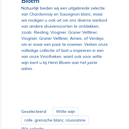
Bloem
Natuurlijk bieden wij een uitgebreide selectie
van
Chardonnay
en
Sauvignon blanc
, maar
we nodigen u ook uit om ons diverse aanbod
van andere druivensoorten te ontdekken,
zoals
Riesling
,
Viognier
,
Grüner Veltliner
,
Viognier, Grüner Veltliner, Arneis, of Verdejo,
om er maar een paar te noemen. Verken onze
volledige collectie of laat u inspireren in een
van onze Vinotheken, want ook voor witte
wijn bent u bij Henri Bloem aan het juiste
adres.
Geselecteerd:
Witte wijn
rolle, grenache blanc, roussanne
Wis selectie