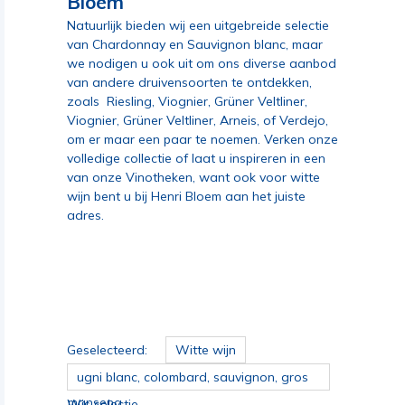
Bloem
Natuurlijk bieden wij een uitgebreide selectie
van
Chardonnay
en
Sauvignon blanc
, maar
we nodigen u ook uit om ons diverse aanbod
van andere druivensoorten te ontdekken,
zoals
Riesling
,
Viognier
,
Grüner Veltliner
,
Viognier, Grüner Veltliner, Arneis, of Verdejo,
om er maar een paar te noemen. Verken onze
volledige collectie of laat u inspireren in een
van onze Vinotheken, want ook voor witte
wijn bent u bij Henri Bloem aan het juiste
adres.
Geselecteerd:
Witte wijn
ugni blanc, colombard, sauvignon, gros
manseng
Wis selectie