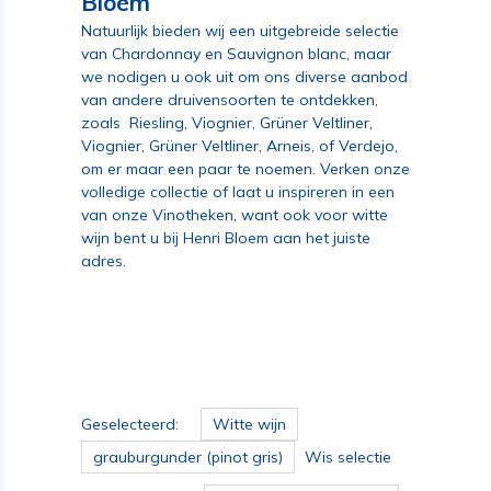
Bloem
Natuurlijk bieden wij een uitgebreide selectie
van
Chardonnay
en
Sauvignon blanc
, maar
we nodigen u ook uit om ons diverse aanbod
van andere druivensoorten te ontdekken,
zoals
Riesling
,
Viognier
,
Grüner Veltliner
,
Viognier, Grüner Veltliner, Arneis, of Verdejo,
om er maar een paar te noemen. Verken onze
volledige collectie of laat u inspireren in een
van onze Vinotheken, want ook voor witte
wijn bent u bij Henri Bloem aan het juiste
adres.
Geselecteerd:
Witte wijn
grauburgunder (pinot gris)
Wis selectie