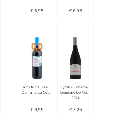
6,95
6,95
Born to be Free rouge alcoholvrije wijn
Syrah - Cabernet Sauvignon
Domaine La Colombette
Domaine De Montrose
2024
6,95
7,25