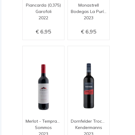
Piancarda (0,375)
Monastrell
Garofoli
Bodegas La Purísima
2022
2023
6,95
6,95
Merlot - Tempranillo
Dornfelder Trocken
Sommos
Kendermanns
2023
2023