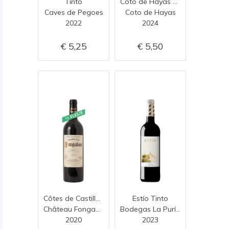
Tinto
Coto de Hayas Tinto Joven
Caves de Pegoes
Coto de Hayas
2022
2024
5,25
5,50
Côtes de Castillon (0,375)
Estío Tinto
Château Fongaban
Bodegas La Purísima
2020
2023