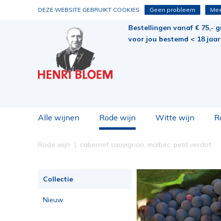
DEZE WEBSITE GEBRUIKT COOKIES
Geen probleem
Mee
Bestellingen vanaf € 75,- g
voor jou bestemd < 18 jaar 
Alle wijnen
Rode wijn
Witte wijn
R
Rode wijn
cabernet sauvignon, malbec, petit verdot
Collectie
Nieuw