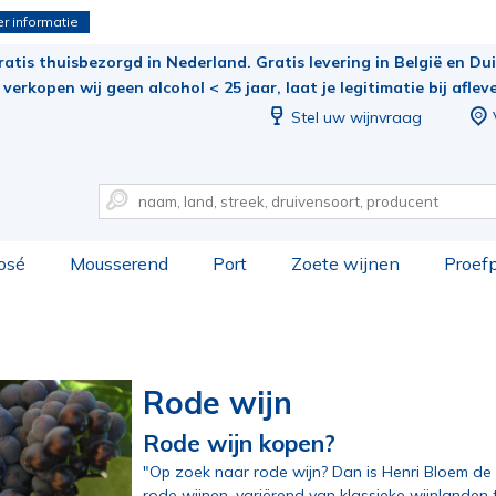
r informatie
ratis thuisbezorgd in Nederland. Gratis levering in België en Duit
verkopen wij geen alcohol < 25 jaar, laat je legitimatie bij aflev
Stel uw wijnvraag
osé
Mousserend
Port
Zoete wijnen
Proef
Rode wijn
Rode wijn kopen?
"Op zoek naar rode wijn? Dan is Henri Bloem de 
rode wijnen, variërend van klassieke wijnlanden