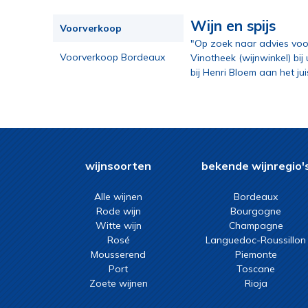
verdot
merlot, petit verdot
cabernet sauvignon,
Wijn en spijs
Voorverkoop
merlot, petit verdot, cabernet
cabernet sauvignon,
"Op zoek naar advies voo
franc
merlot, petit verdot, syrah
cabernet sauvignon,
Voorverkoop Bordeaux
Vinotheek (wijnwinkel) bij
merlot, syrah, sangiovese
cabernet sauvignon,
bij Henri Bloem aan het ju
2023
merlot, tempranillo
cabernet sauvignon, syrah
cabernet sauvignon, syrah,
merlot
Cabernet Sauvignon,
Tempranillo, Syrah
cannonau en lokale
druivensoorten
carignan
carignan, grenache noir,
wijnsoorten
bekende wijnregio'
syrah
carinyena
carinyena, garnacha,
Alle wijnen
Bordeaux
Rode wijn
Bourgogne
cabernet sauvignon, syrah
carménère
Witte wijn
Champagne
castelão, syrah
Rosé
Languedoc-Roussillon
Chardonnay, Petit Meslier,
Mousserend
Piemonte
Blanc Vrai, Arbanne
cinsault
Port
Toscane
cinsault, grenache,
Zoete wijnen
Rioja
mourvèdre
corvina veronese, merlot,