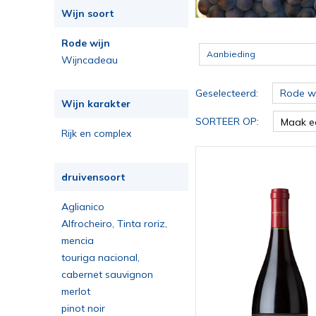
Wijn soort
Rode wijn
Aanbieding
Wijncadeau
Geselecteerd:
Rode wi
Wijn karakter
SORTEER OP:
Maak e
Rijk en complex
druivensoort
Aglianico
Alfrocheiro, Tinta roriz,
Jaen
mencia
touriga nacional,
aragonez, alicante bouschet
cabernet sauvignon
merlot
pinot noir