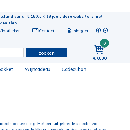
sland vanaf € 150,-. < 18 jaar, deze website is niet
eren zien.
Vinotheken
Contact
Inloggen
0
zoeken
0,00
pakket
Wijncadeau
Cadeaubon
ideale bestemming. Met een uitgebreide selectie van
 tot de opkomende Nieuwe Wereldlanden, vindt u bij ons