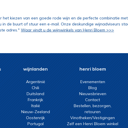
r het kiezen van een goede rode wijn en de perfecte combinatie me
 u in de buurt of stuur een e-mail. Onze deskundige wijnadviseurs st
iste adres."
Waar vindt u de wijnwinkels van Henri Bloem >>>
s
wijnlanden
henri bloem
Argentinië
Evenementen
Chili
Blog
Duitsland
Nieuwsbrieven
Frankrijk
Contact
Italië
Bestellen, bezorgen,
Nieuw-Zeeland
retouren
Oostenrijk
Vinotheken/Vestigingen
Portugal
Zelf een Henri Bloem winkel