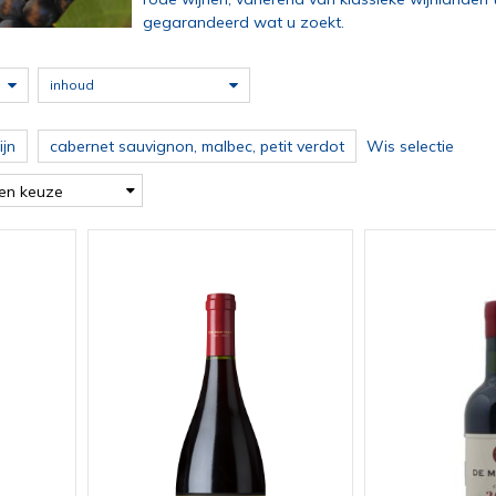
gegarandeerd wat u zoekt.
inhoud
jn
cabernet sauvignon, malbec, petit verdot
Wis selectie
en keuze