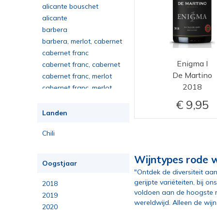
alicante bouschet
alicante
bouschet,trincadeira
barbera
barbera, merlot, cabernet
sauvignon
cabernet franc
Enigma I
cabernet franc, cabernet
De Martino
sauvignon, merlot
cabernet franc, merlot
2018
cabernet franc, merlot,
cabernet sauvignon
cabernet sauvignon,
9,95
cabernet franc, merlot
cabernet sauvignon,
Landen
cabernet franc, merlot, petit
cabernet sauvignon,
Chili
verdot, carménère
carménère, merlot
cabernet sauvignon,
malbec
cabernet sauvignon,
malbec, merlot
cabernet sauvignon,
Wijntypes rode w
Oogstjaar
malbec, petit verdot
cabernet sauvignon, merlot
"Ontdek de diversiteit aan
cabernet sauvignon,
gerijpte variëteiten, bij 
2018
merlot, cabernet franc
cabernet sauvignon,
voldoen aan de hoogste no
2019
wereldwijd. Alleen de wij
merlot, cabernet franc, petit
cabernet sauvignon,
2020
verdot
merlot, cabernet franc, petit
cabernet sauvignon,