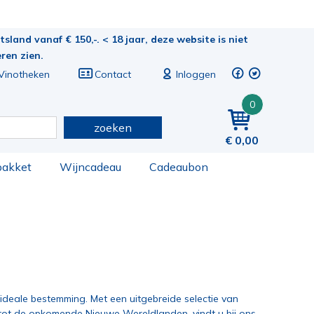
sland vanaf € 150,-. < 18 jaar, deze website is niet
eren zien.
Vinotheken
Contact
Inloggen
0
zoeken
0,00
pakket
Wijncadeau
Cadeaubon
ideale bestemming. Met een uitgebreide selectie van
 tot de opkomende Nieuwe Wereldlanden, vindt u bij ons