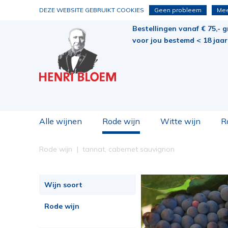
DEZE WEBSITE GEBRUIKT COOKIES
Geen probleem
Mee
Bestellingen vanaf € 75,- g
voor jou bestemd < 18 jaar 
Alle wijnen
Rode wijn
Witte wijn
R
Rode wijn
tannat, cabernet sauvignon
Wijn soort
Rode wijn