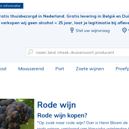
r informatie
ratis thuisbezorgd in Nederland. Gratis levering in België en Duit
verkopen wij geen alcohol < 25 jaar, laat je legitimatie bij aflev
Stel uw wijnvraag
osé
Mousserend
Port
Zoete wijnen
Proef
Rode wijn
Rode wijn kopen?
"Op zoek naar rode wijn? Dan is Henri Bloem de 
rode wijnen, variërend van klassieke wijnlanden