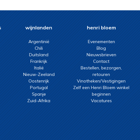
s
wijnlanden
henri bloem
Argentinië
Evenementen
Chili
Blog
Duitsland
Nieuwsbrieven
Frankrijk
Contact
Italië
Bestellen, bezorgen,
Nieuw-Zeeland
retouren
Oostenrijk
Vinotheken/Vestigingen
Portugal
Zelf een Henri Bloem winkel
Spanje
beginnen
Zuid-Afrika
Vacatures