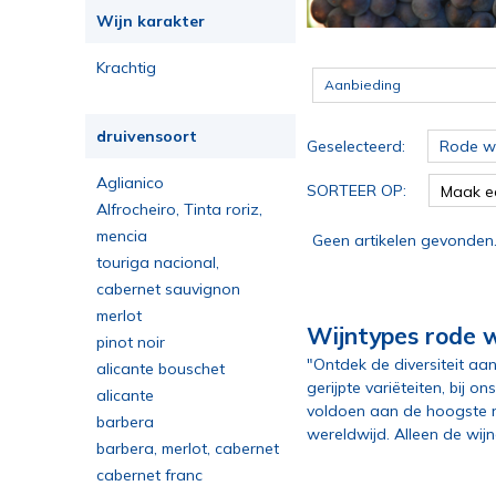
Wijn karakter
Krachtig
Aanbieding
druivensoort
Geselecteerd:
Rode wi
Aglianico
SORTEER OP:
Maak e
Alfrocheiro, Tinta roriz,
Jaen
mencia
Geen artikelen gevonden
touriga nacional,
aragonez, alicante bouschet
cabernet sauvignon
merlot
Wijntypes rode w
pinot noir
"Ontdek de diversiteit aan
alicante bouschet
gerijpte variëteiten, bij 
alicante
voldoen aan de hoogste no
bouschet,trincadeira
barbera
wereldwijd. Alleen de wij
barbera, merlot, cabernet
sauvignon
cabernet franc