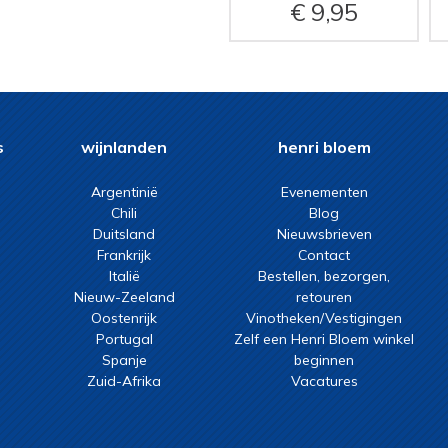
9,95
s
wijnlanden
henri bloem
Argentinië
Evenementen
Chili
Blog
Duitsland
Nieuwsbrieven
Frankrijk
Contact
Italië
Bestellen, bezorgen,
Nieuw-Zeeland
retouren
Oostenrijk
Vinotheken/Vestigingen
Portugal
Zelf een Henri Bloem winkel
Spanje
beginnen
Zuid-Afrika
Vacatures