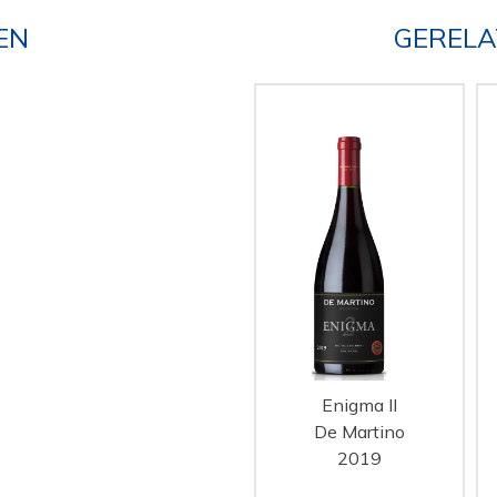
EN
GERELA
Enigma II
De Martino
2019