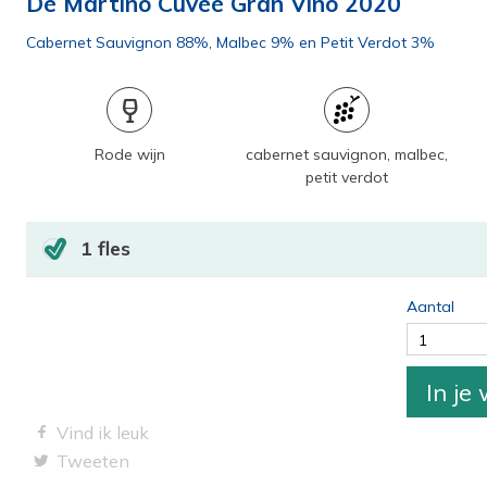
De Martino Cuvee Gran Vino 2020
Cabernet Sauvignon 88%, Malbec 9% en Petit Verdot 3%
Rode wijn
cabernet sauvignon, malbec,
petit verdot
1 fles
Aantal
1
In je
Vind ik leuk
Tweeten