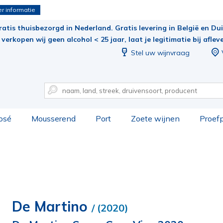
r informatie
ratis thuisbezorgd in Nederland. Gratis levering in België en Duit
verkopen wij geen alcohol < 25 jaar, laat je legitimatie bij aflev
Stel uw wijnvraag
osé
Mousserend
Port
Zoete wijnen
Proef
De Martino
/ (2020)