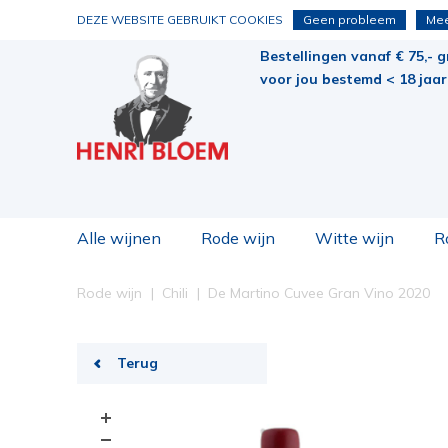
DEZE WEBSITE GEBRUIKT COOKIES
Geen probleem
Mee
Bestellingen vanaf € 75,- g
voor jou bestemd < 18 jaar 
Alle wijnen
Rode wijn
Witte wijn
R
Rode wijn
Chili
De Martino Cuvee Gran Vino 2020
Terug