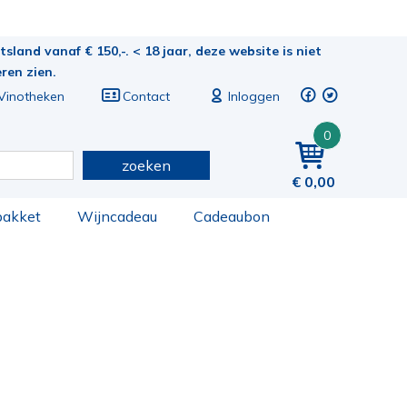
sland vanaf € 150,-. < 18 jaar, deze website is niet
eren zien.
Vinotheken
Contact
Inloggen
0
zoeken
0,00
pakket
Wijncadeau
Cadeaubon